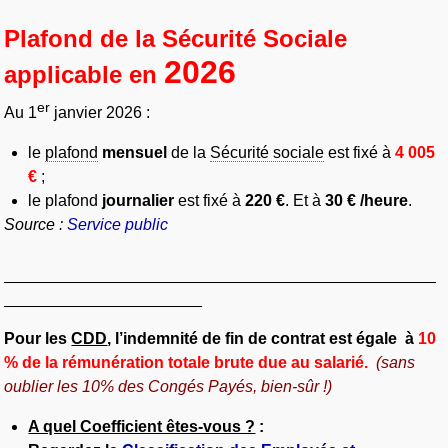
Plafond de la Sécurité Sociale
2026
applicable en
er
Au 1
janvier 2026 :
le
plafond
mensuel
de la
Sécurité sociale
est fixé à
4 005
€
;
le plafond
journalier
est fixé à
220 €
. Et à
30 € /heure
.
Source :
Service public
________________________________________________
______________________
Pour les
CDD
, l’indemnité de fin de contrat est égale
à
10
% de la rémunération totale brute due au salarié.
(sans
oublier les 10% des Congés Payés, bien-sûr !)
A quel Coefficient êtes-vous ?
: