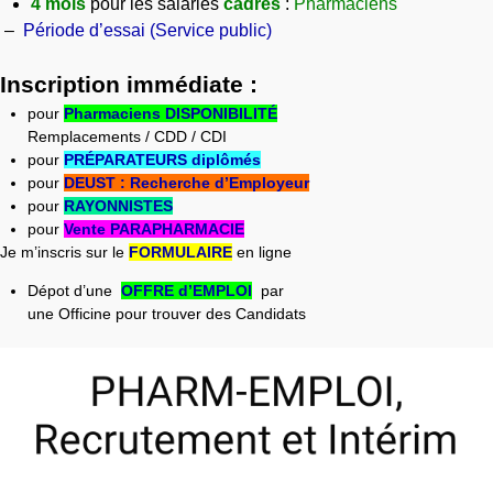
4
mois
pour les salariés
cadres
:
Pharmaciens
–
Période d’essai (Service public)
Inscription immédiate :
pour
Pharmaciens DISPONIBILITÉ
Remplacements / CDD / CDI
pour
PRÉPARATEURS diplômés
pour
DEUST : Recherche d’Employeur
pour
RAYONNISTES
pour
Vente PARAPHARMACIE
Je m’inscris sur le
FORMULAIRE
en ligne
Dépot d’une
OFFRE d’EMPLOI
par
une Officine pour trouver des Candidats