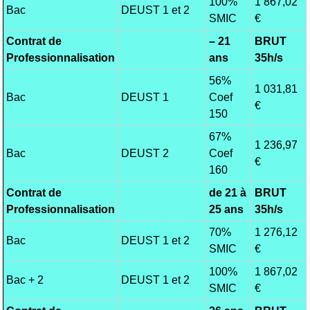
100%
1 867,02
Bac
DEUST 1 et 2
SMIC
€
Contrat de
– 21
BRUT
Professionnalisation
ans
35h/s
56%
1 031,81
Bac
DEUST 1
Coef
€
150
67%
1 236,97
Bac
DEUST 2
Coef
€
160
Contrat de
de 21 à
BRUT
Professionnalisation
25 ans
35h/s
70%
1 276,12
Bac
DEUST 1 et 2
SMIC
€
100%
1 867,02
Bac + 2
DEUST 1 et 2
SMIC
€