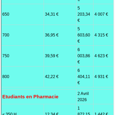
5
650
34,31 €
203,34
4 007 €
€
5
700
36,95 €
603,60
4 315 €
€
6
750
39,59 €
003,86
4 623 €
€
6
800
42,22 €
404,11
4 931 €
€
2 Avril
Etudiants en Pharmacie
2026
1
< 350 H
12,34 €
872,15
1 442 €