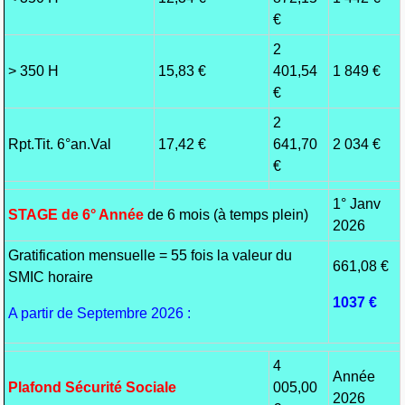
€
2
> 350 H
15,83 €
401,54
1 849 €
€
2
Rpt.Tit. 6°an.Val
17,42 €
641,70
2 034 €
€
1° Janv
STAGE de 6° Année
de 6 mois (à temps plein)
2026
Gratification mensuelle = 55 fois la valeur du
661,08 €
SMIC horaire
1037 €
A partir de Septembre 2026 :
4
Année
Plafond Sécurité Sociale
005,00
2026