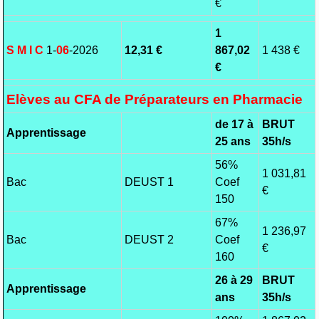
€
1
S M I C
1-
06
-2026
12,31 €
867,02
1 438 €
€
Elèves au CFA de Préparateurs en Pharmacie
de 17 à
BRUT
Apprentissage
25 ans
35h/s
56%
1 031,81
Bac
DEUST 1
Coef
€
150
67%
1 236,97
Bac
DEUST 2
Coef
€
160
26 à 29
BRUT
Apprentissage
ans
35h/s