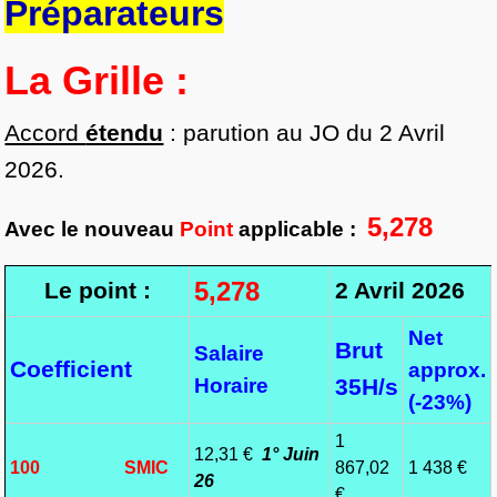
Préparateurs
La Grille :
Accord
étendu
: parution au JO du 2 Avril
2026.
5,278
Avec le nouveau
Point
applicable :
5,278
Le point :
2 Avril 2026
Net
Brut
Salaire
Coefficient
approx.
Horaire
35H/s
(-23%)
1
12,31 €
1° Juin
100 SMIC
867,02
1 438 €
26
€