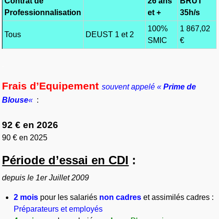
Contrat de
26 ans
BRUT
Professionnalisation
et +
35h/s
100%
1 867,02
Tous
DEUST 1 et 2
SMIC
€
.
Frais d’Equipement
souvent appelé «
Prime de
Blouse
«
:
92 € en 2026
90 € en 2025
Période d’essai en CDI
:
depuis le 1er Juillet 2009
2 mois
pour les salariés
non cadres
et assimilés cadres :
Préparateurs et employés