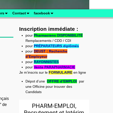
ers
Contact
facebook
Inscription immédiate :
pour
Pharmaciens DISPONIBILITÉ
Remplacements / CDD / CDI
pour
PRÉPARATEURS diplômés
pour
DEUST : Recherche
d’Employeur
pour
RAYONNISTES
pour
Vente PARAPHARMACIE
Je m’inscris sur le
FORMULAIRE
en ligne
Dépot d’une
OFFRE d’EMPLOI
par
une Officine pour trouver des
Candidats
ançais
° de