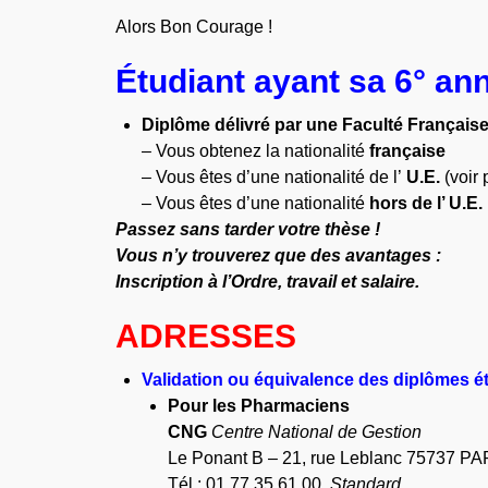
Alors Bon Courage !
Étudiant ayant sa 6° an
Diplôme délivré par une Faculté Française
– Vous obtenez la nationalité
française
– Vous êtes d’une nationalité de l’
U.E.
(voir 
– Vous êtes d’une nationalité
hors de l’ U.E.
Passez sans tarder votre thèse !
Vous n’y trouverez que des avantages :
I
nscription à l’Ordre,
travail
et salaire.
ADRESSES
Validation ou équivalence des diplômes é
Pour les Pharmaciens
CNG
Centre National de Gestion
Le Ponant B – 21, rue Leblanc 75737 P
Tél : 01 77 35 61 00
Standard