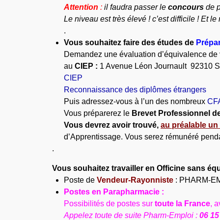
Attention
:
il faudra passer le
concours
de p
Le niveau est très élevé ! c’est difficile ! Et 
.
Vous souhaitez faire des études de
Prépa
Demandez une évaluation d’équivalence de 
au
CIEP :
1 Avenue Léon Journault 92310 S
CIEP
Reconnaissance des diplômes étrangers
Puis adressez-vous à l’un des nombreux
CFA
Vous préparerez le
Brevet Professionnel d
Vous devrez avoir trouvé,
au préalable u
d’Apprentissage.
Vous serez rémunéré penda
.
Vous souhaitez travailler en Officine sans éq
Poste de
Vendeur-Rayonniste
: PHARM-EMPL
Postes en Parapharmacie :
Possibilités de postes sur
toute la France
, 
Appelez toute de suite Pharm-Emploi :
06 15