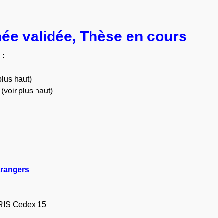
née validée, Thèse en cours
 :
plus haut)
(voir plus haut)
trangers
ARIS Cedex 15