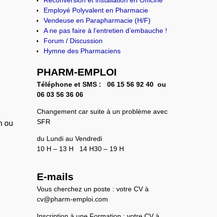
…
Employé Polyvalent en Pharmacie
Vendeuse en Parapharmacie (H/F)
A ne pas faire à l’entretien d’embauche !
Forum / Discussion
Hymne des Pharmaciens
PHARM-EMPLOI
Téléphone et SMS :
06 15 56 92 40 ou
0
6 03 56 36 06
Changement car suite à un problème avec
SFR
n ou
du Lundi au Vendredi
10 H – 13 H 14 H30 – 19 H
E-mails
Vous cherchez un poste : votre CV à
cv@pharm-emploi.com
Inscription à une Formation : votre CV à