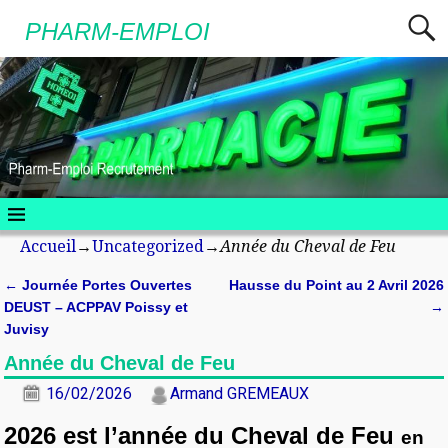
PHARM-EMPLOI
Accueil
→
Uncategorized
→
Année du Cheval de Feu
←
Journée Portes Ouvertes
Hausse du Point au 2 Avril 2026
Navigation des articles
DEUST – ACPPAV Poissy et
→
Juvisy
Année du Cheval de Feu
16/02/2026
Armand GREMEAUX
2026 est l’année du Cheval de Feu
en