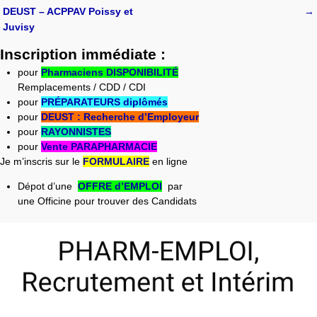
Navigation des articles
DEUST – ACPPAV Poissy et
→
Juvisy
Inscription immédiate :
pour
Pharmaciens DISPONIBILITÉ
Remplacements / CDD / CDI
pour
PRÉPARATEURS diplômés
pour
DEUST : Recherche d’Employeur
pour
RAYONNISTES
pour
Vente PARAPHARMACIE
Je m’inscris sur le
FORMULAIRE
en ligne
Dépot d’une
OFFRE d’EMPLOI
par
une Officine pour trouver des Candidats