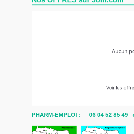
Aucun po
Voir les
offr
PHARM-EMPLOI :
06 04 52 85 49