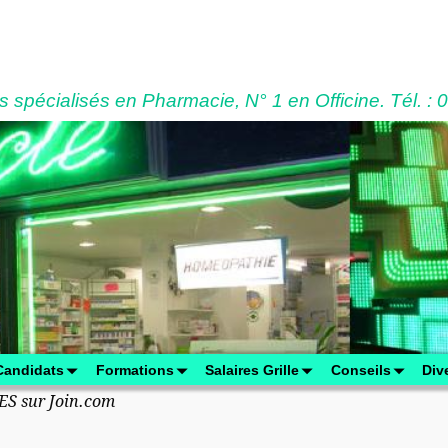
 spécialisés en Pharmacie, N° 1 en Officine. Tél. : 
Candidats
Formations
Salaires Grille
Conseils
Div
S sur Join.com