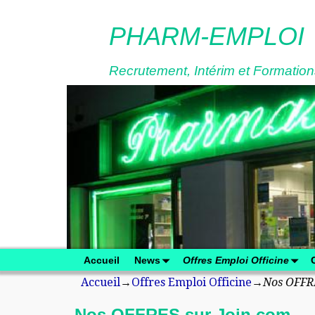
PHARM-EMPLOI
Recrutement, Intérim et Formations
Accueil
News
Offres Emploi Officine
Accueil
→
Offres Emploi Officine
→
Nos OFFRE
Nos OFFRES sur Join.com