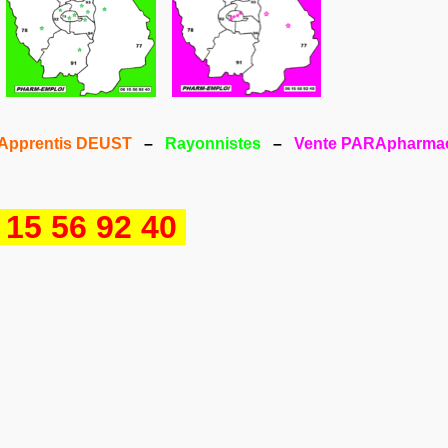
Apprentis DEUST
–
Rayonnistes
–
Vente PARApharma
 15 56 92 40