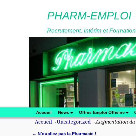
PHARM-EMPLOI
Recrutement, Intérim et Formations
Accueil
News
Offres Emploi Officine
Accueil
→
Uncategorized
→
Augmentation du
←
N’oubliez pas la Pharmacie !