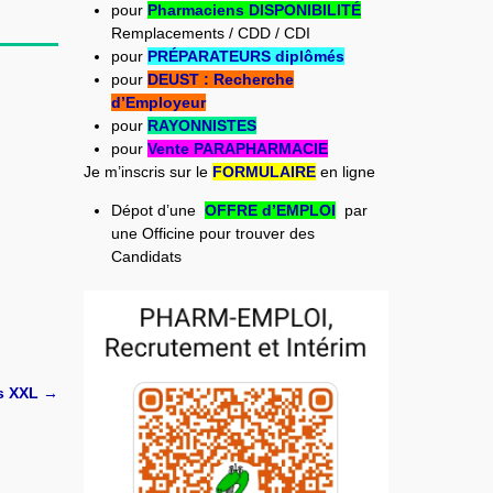
pour
Pharmaciens DISPONIBILITÉ
Remplacements / CDD / CDI
pour
PRÉPARATEURS diplômés
pour
DEUST : Recherche
d’Employeur
pour
RAYONNISTES
pour
Vente PARAPHARMACIE
Je m’inscris sur le
FORMULAIRE
en ligne
Dépot d’une
OFFRE d’EMPLOI
par
une Officine pour trouver des
Candidats
s XXL
→