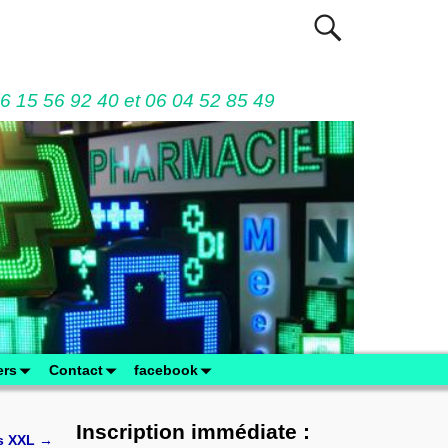
06 15 56 92 40 et 06 04 52 85 49
ers
Contact
facebook
Inscription immédiate :
s XXL
→